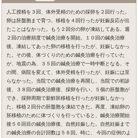
人工授精を３回、体外受精のための採卵を２回行った。
卵は胚盤胞まで育つ。移植を４回行ったが妊娠反応が出
たことはなかった。もう２回分の卵が凍結してある。週
２回の治療頻度で鍼灸治療を開始。１０回の鍼灸治療
後、凍結してあった卵の移植を行ったが、妊娠しなかっ
た。その後、体づくりのための鍼灸治療を行っていた
が、地震の為、３５回の鍼灸治療で一時中断となる。そ
の間、病院を変えて、体外受精を行ったが、妊娠には至
らなかった。当院での鍼灸治療を再開し、当院での初診
後、３８回の鍼灸治療後、採卵を行い、５個の胚盤胞が
でき、採卵周期で新鮮胚移植を行ったが妊娠しなかっ
た。移植２回分の胚盤胞を凍結できた。再度、凍結卵の
胚移植のために体づくりを行っていると、鍼灸治療開始
後５６回目の鍼灸治療後、自然妊娠した。自然妊娠まで
の鍼灸治療の合計回数は５６回。時に、 今回の症例のよ