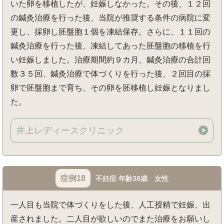
いた卵を移植したが、妊娠しなかった。その後、１２回
の鍼灸治療を行った後、当院が推奨する条件の病院に変
更し、採卵し胚盤胞１個を凍結保存。さらに、１１回の
鍼灸治療を行った後、凍結してあった胚盤胞の移植を行
い妊娠しました。治療期間約９カ月、鍼灸治療の合計回
数３５回、鍼灸治療で体づくりを行った後、２回目の採
卵で胚盤胞まで育ち、その卵を胚移植し妊娠となりまし
た。
井上レディースクリニック
症例18
不妊症 年齢38歳 女性
一人目も当院で体づくりをした後、人工授精で妊娠、出
産されました。二人目が欲しいのでまた治療をお願いし