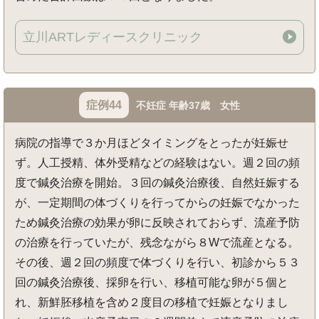
立川ARTレディースクリニック
症例44
不妊症 年齢37歳 女性
病院の指導で３か月ほどタイミングをとったが妊娠せ
ず。人工授精、体外受精などの経験はない。週２回の頻
度で鍼灸治療を開始。３回の鍼灸治療後、自然妊娠する
が、一定期間の体づくりを行ってからの妊娠でなかった
ため鍼灸治療の効果が卵に反映されておらず、流産予防
の治療を行っていたが、残念ながら８Wで流産となる。
その後、週２回の頻度で体づくりを行い、初診から５３
回の鍼灸治療後、採卵を行い、移植可能な卵が５個と
れ、新鮮胚移植を含め２度目の移植で妊娠となりまし