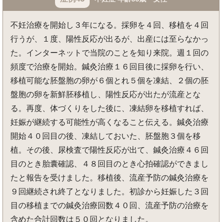
不妊治療を開始し３年になる。採卵を４回、移植を４回
行うが、１度、陽性反応が出るが、出産には至らなかっ
た。インターネットで当院のことを知り来院。週１回の
頻度で治療を開始。鍼灸治療１６回目後に採卵を行い、
移植可能な胚盤胞の卵が６個とれ５個を凍結、２個の胚
盤胞の卵を新鮮胚移植し、陽性反応が出たが流産とな
る。再度、体づくりをした後に、凍結卵を移植すれば、
妊娠が継続する可能性が高くなること伝える。鍼灸治療
開始４０回目の後、凍結しておいた、胚盤胞３個を移
植。その後、尿検査で陽性反応が出て、鍼灸治療４６回
目のとき胎囊確認、４８回目のとき心拍確認ができまし
たと報告を受けました。移植後、流産予防の鍼灸治療を
９回継続され終了となりました。初診から妊娠した３回
目の移植までの鍼灸治療回数４０回、流産予防の治療を
含めた合計回数は５０回となりました。