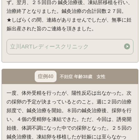
ず。翌月、２５回目の 鍼灸治療後、凍結胚移植を行い、
治療終了となりました。鍼灸治療の合計回数２７回。
★しばらくの間、連絡がありませんでしたが、無事に妊
娠出産された旨のご連絡を頂きました。
立川ARTレディースクリニック
症例40
不妊症 年齢38歳 女性
一度、体外受精を行ったが、陽性反応は出なかった。次
の採卵の予定が決まっているとのこと。週に２回の治療
頻度で、鍼灸治療を開始。８回の鍼灸治療後、採卵を行
い、４個の受精卵を凍結できた。ただ、今回は、誘発開
始後、体調不調になった中での採卵となった。２５回の
鍼灸治療後、凍結卵を移植したが妊娠には至らなかっ