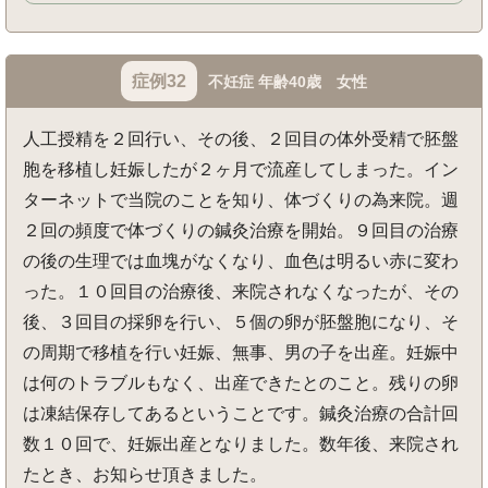
症例32
不妊症 年齢40歳 女性
人工授精を２回行い、その後、２回目の体外受精で胚盤
胞を移植し妊娠したが２ヶ月で流産してしまった。イン
ターネットで当院のことを知り、体づくりの為来院。週
２回の頻度で体づくりの鍼灸治療を開始。９回目の治療
の後の生理では血塊がなくなり、血色は明るい赤に変わ
った。１０回目の治療後、来院されなくなったが、その
後、３回目の採卵を行い、５個の卵が胚盤胞になり、そ
の周期で移植を行い妊娠、無事、男の子を出産。妊娠中
は何のトラブルもなく、出産できたとのこと。残りの卵
は凍結保存してあるということです。鍼灸治療の合計回
数１０回で、妊娠出産となりました。数年後、来院され
たとき、お知らせ頂きました。