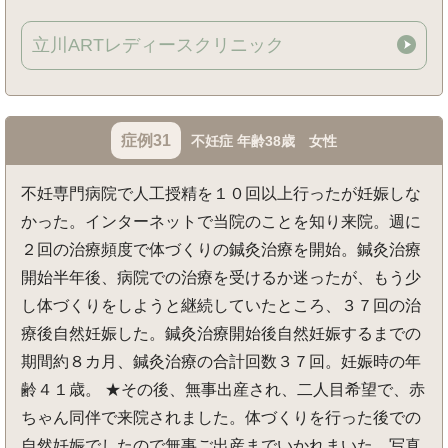
立川ARTレディースクリニック
症例31
不妊症 年齢38歳 女性
不妊専門病院で人工授精を１０回以上行ったが妊娠しな
かった。インターネットで当院のことを知り来院。週に
２回の治療頻度で体づくりの鍼灸治療を開始。鍼灸治療
開始半年後、病院での治療を受けるか迷ったが、もう少
し体づくりをしようと継続していたところ、３７回の治
療後自然妊娠した。鍼灸治療開始後自然妊娠するまでの
期間約８カ月、鍼灸治療の合計回数３７回。妊娠時の年
齢４１歳。 ★その後、無事出産され、二人目希望で、赤
ちゃん同伴で来院されました。体づくりを行った後での
自然妊娠でしたので無事ご出産までいかれまいた。写真