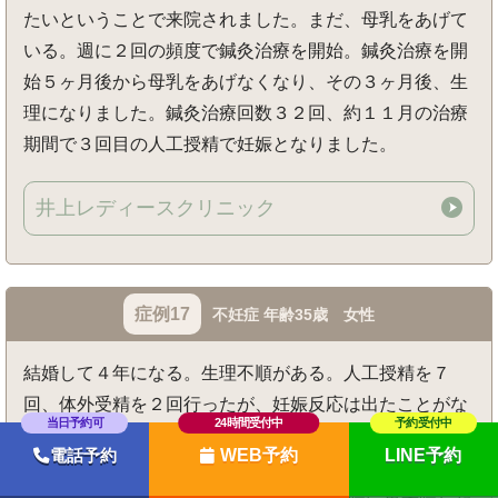
たいということで来院されました。まだ、母乳をあげて
いる。週に２回の頻度で鍼灸治療を開始。鍼灸治療を開
始５ヶ月後から母乳をあげなくなり、その３ヶ月後、生
理になりました。鍼灸治療回数３２回、約１１月の治療
期間で３回目の人工授精で妊娠となりました。
井上レディースクリニック
症例17
不妊症 年齢35歳 女性
結婚して４年になる。生理不順がある。人工授精を７
回、体外受精を２回行ったが、妊娠反応は出たことがな
い。週に１回の頻度で鍼灸治療を開始。鍼灸治療回数２
WEB予約
LINE予約
電話予約
９回、約半年の治療後、都合により約３年間不妊治療中
断。 ４か月前から不妊治療を再開し、当院に再来院した