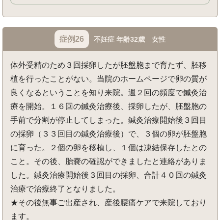
症例26
不妊症 年齢32歳 女性
体外受精のため３回採卵したが胚盤胞まで育たず、胚移
植を行ったことがない。当院のホームページで卵の質が
良くなるということを知り来院。週２回の頻度で鍼灸治
療を開始。１６回の鍼灸治療後、採卵したが、胚盤胞の
手前で分割が停止してしまった。鍼灸治療開始後３回目
の採卵（３３回目の鍼灸治療後）で、３個の卵が胚盤胞
に育った。２個の卵を移植し、１個は凍結保存したとの
こと。その後、胎嚢の確認ができましたと連絡がありま
した。鍼灸治療開始後３回目の採卵、合計４０回の鍼灸
治療で治療終了となりました。
★その後無事ご出産され、産後腰痛ケアで来院しており
ます。