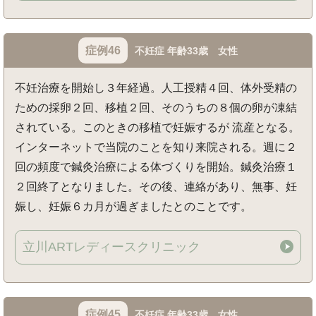
症例46
不妊症 年齢33歳 女性
不妊治療を開始し３年経過。人工授精４回、体外受精の
ための採卵２回、移植２回、そのうちの８個の卵が凍結
されている。このときの移植で妊娠するが 流産となる。
インターネットで当院のことを知り来院される。週に２
回の頻度で鍼灸治療による体づくりを開始。鍼灸治療１
２回終了となりました。その後、連絡があり、無事、妊
娠し、妊娠６カ月が過ぎましたとのことです。
立川ARTレディースクリニック
症例45
不妊症 年齢33歳 女性