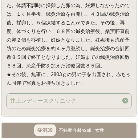
た。体調不調時に採卵した卵の為、妊娠しなかったので
は。１ヶ月半後、鍼灸治療を再開し、４３回の鍼灸治療
後、採卵し、５個凍結することができた。その後、再
度、体づくりを行い、６８回の鍼灸治療後、桑実胚直前
の卵２個を移植し、妊娠となりました。妊娠後も流産予
防のため鍼灸治療を約４ヶ月継続し、鍼灸治療の合計回
数８５回で終了となりました。妊娠までの鍼灸治療回数
６８回、流産予防を加えた治療回数８５回。
★その後、無事に、2803ｇの男の子を出産され、赤ちゃ
ん同伴で写真をお持ち頂きました。
井上レディースクリニック
症例39
不妊症 年齢42歳 女性