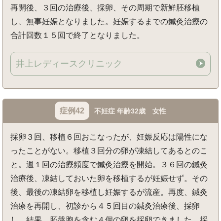
再開後、３回の治療後、採卵、その周期で新鮮胚移植
し、無事妊娠となりました。妊娠するまでの鍼灸治療の
合計回数１５回で終了となりました。
井上レディースクリニック
症例42
不妊症 年齢32歳 女性
採卵３回、移植６回おこなったが、妊娠反応は陽性にな
ったことがない。移植３回分の卵が凍結してあるとのこ
と。週１回の治療頻度で鍼灸治療を開始。３６回の鍼灸
治療後、凍結しておいた卵を移植するが妊娠せず。その
後、最後の凍結卵を移植し妊娠するが流産。再度、鍼灸
治療を再開し、初診から４５回目の鍼灸治療後、採卵
し、結果、胚盤胞を含む４個の卵を採卵できました。採