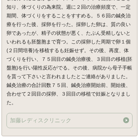
知り、体づくりの為来院。週に２回の治療頻度で、一定
期間、体づくりをすることをすすめる。５６回の鍼灸治
療を行った後、採卵を行った。採卵した卵は、質の良い
卵であったが、精子の状態が悪く、たぶん受精しないと
いわれるも胚盤胞まで育つ。この採卵した周期で卵１個
(２日間培養)を移植するも妊娠せず。その後、再度、体
づくりを行い、７５回目の鍼灸治療後、３回目の移植(胚
盤胞)を行い陽性反応がでる。その後、病院から母子手帳
を貰って下さいと言われましたとご連絡がありました。
鍼灸治療の合計回数７５回、鍼灸治療開始前、開始後、
合わせて２回目の採卵、３回目の移植で妊娠となりまし
た。
加藤レディスクリニック