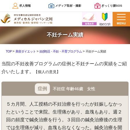
求人情報
メディア取材・撮影
ぎっくり腰SOS
不妊チーム実績
>
>
>
TOP
美容ダイエット
妊(卵)活・不妊・不育プログラム
不妊チーム実績
当院の不妊改善プログラムの症例と不妊チームの実績をご紹
介いたします。
【個人の意見】
症例
不妊症 年齢46歳 女性
５カ月間、人工授精の不妊治療を行ったが妊娠しなかっ
たということで来院。生理痛があり、血塊もあり。週２
回の頻度で鍼灸治療を行う。３回目の鍼灸治療後の生理
では生理痛が減り、血塊も出なくなった。鍼灸治療を開