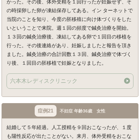
かった。その後、体外受精を１回行ったが妊娠せず、そ
の時採卵した卵が凍結保存してある。イン ターネットで
当院のことを知り、今度の胚移殖に向け体づくりをした
いということで来院。週１回の頻度で鍼灸治療を開始。
１３回の鍼灸治療後、凍結してある卵で１回目の移植を
行った。その後連絡があり、妊娠しましたと報告を頂き
ました。鍼灸治療の合計回数１３回、鍼灸治療で体づく
り後、１回目の胚移植で妊娠となりました。
六本木レディスクリニック
症例21
不妊症 年齢36歳 女性
結婚して５年経過。人工授精を９回おこなったが、１度
も陽性反応が出たことがない。来月、体外受精をおこな