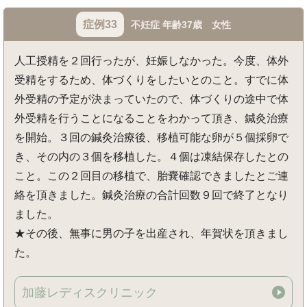
症例33
不妊症 年齢37歳 女性
人工授精を２回行ったが、妊娠しなかった。今度、体外
受精をするため、体づくりをしたいとのこと。すでに体
外受精の予定が決まっていたので、体づくりの途中で体
外受精を行うことになることをわかって頂き、鍼灸治療
を開始。３回の鍼灸治療後、移植可能な卵が５個採卵で
き、その内の３個を移植した。４個は凍結保存したとの
こと。この２回目の移植で、胎嚢確認できましたとご連
絡を頂きました。鍼灸治療の合計回数９回で終了となり
ました。
★その後、無事に男の子を出産され、年賀状を頂きまし
た。
加藤レディスクリニック