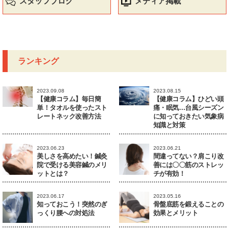
スタッフブログ
メディア掲載
ランキング
2023.09.08
2023.08.15
【健康コラム】毎日簡
【健康コラム】ひどい頭
単！タオルを使ったスト
痛・眠気…台風シーズン
レートネック改善方法
に知っておきたい気象病
知識と対策
2023.06.23
2023.06.21
美しさを高めたい！鍼灸
間違ってない？肩こり改
院で受ける美容鍼のメリ
善には〇〇筋のストレッ
ットとは？
チが有効！
2023.06.17
2023.05.16
知っておこう！突然のぎ
骨盤底筋を鍛えることの
っくり腰への対処法
効果とメリット