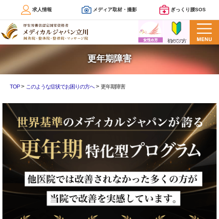
求人情報
メディア取材・撮影
ぎっくり腰SOS
更年期障害
>
>
TOP
このような症状でお困りの方へ
更年期障害